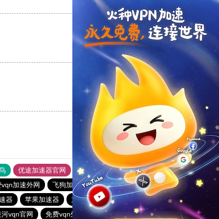
支持
[0]
反对
[0]
支持
[0]
反对
[0]
支持
[0]
反对
[0]
鸟
优途加速器官网
风驰加速器
旋风加速器
八戒看书
vqn加速外网
飞狗加速器
quickq
海鸥加速器
加速器
苹果加速器
旋风vqn官网
vqn加速免费版
银河vqn官网
免费vqn外网
云梯加速器
闪电加速器