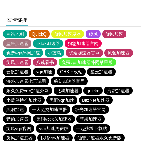
友情链接
网站地图
QuickQ
旋风加速度器
旋风
旋风加速
坚果加速器
tiktok加速器
狗急加速器官网
免费vqn外网加速
小蓝鸟
优途加速器官网
风驰加速器
旋风加速器
八戒看书
免费vps加速器外网苹果版
云帆加速器
vqn加速
CHK下载站
星云加速器
海外加速器七天试用
蘑菇加速器官网
永久免费vqn加速外网
飞狗加速器
quickq
海鸥加速器
小蓝鸟特推加速器
黑洞vqn加速
BitzNet加速器
黑洞加速
十大免费加速神器
极光加速器官网
猎豹加速器
黑洞vp永久加速器
苹果加速器
旋风vqn官网
vqn加速免费版
一起扶墙下载站
旋风加速度器
快喵vpv加速器
油管加速器永久免费版