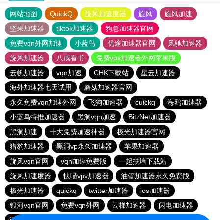
网站地图
QuickQ
旋风加速度器
旋风
旋风加速
坚果加速器
tiktok加速器
狗急加速器官网
免费vqn外网加速
小蓝鸟
优途加速器官网
风驰加速器
旋风加速器
八戒看书
免费vps加速器外网苹果版
云帆加速器
vqn加速
CHK下载站
星云加速器
海外加速器七天试用
蘑菇加速器官网
永久免费vqn加速外网
飞狗加速器
quickq
海鸥加速器
小蓝鸟特推加速器
黑洞vqn加速
BitzNet加速器
黑洞加速
十大免费加速神器
极光加速器官网
猎豹加速器
黑洞vp永久加速器
苹果加速器
旋风vqn官网
vqn加速免费版
一起扶墙下载站
旋风加速度器
快喵vpv加速器
油管加速器永久免费版
极光加速器
quickq
twitter加速器
ios加速器
银河vqn官网
免费vqn外网
云梯加速器
闪电加速器