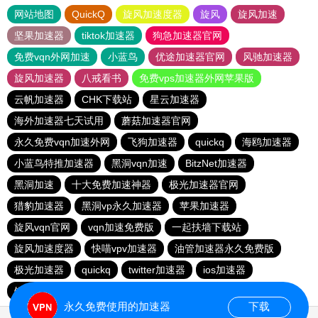
网站地图
QuickQ
旋风加速度器
旋风
旋风加速
坚果加速器
tiktok加速器
狗急加速器官网
免费vqn外网加速
小蓝鸟
优途加速器官网
风驰加速器
旋风加速器
八戒看书
免费vps加速器外网苹果版
云帆加速器
CHK下载站
星云加速器
海外加速器七天试用
蘑菇加速器官网
永久免费vqn加速外网
飞狗加速器
quickq
海鸥加速器
小蓝鸟特推加速器
黑洞vqn加速
BitzNet加速器
黑洞加速
十大免费加速神器
极光加速器官网
猎豹加速器
黑洞vp永久加速器
苹果加速器
旋风vqn官网
vqn加速免费版
一起扶墙下载站
旋风加速度器
快喵vpv加速器
油管加速器永久免费版
极光加速器
quickq
twitter加速器
ios加速器
银河vqn官网
免费vqn外网
云梯加速器
闪电加速器
永久免费使用的加速器
下载