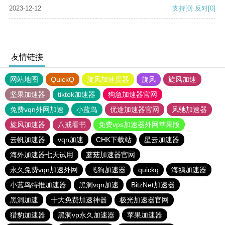
2023-12-12
支持
[0]
反对
[0]
友情链接
网站地图
QuickQ
旋风加速度器
旋风
旋风加速
坚果加速器
tiktok加速器
狗急加速器官网
免费vqn外网加速
小蓝鸟
优途加速器官网
风驰加速器
旋风加速器
八戒看书
免费vps加速器外网苹果版
云帆加速器
vqn加速
CHK下载站
星云加速器
海外加速器七天试用
蘑菇加速器官网
永久免费vqn加速外网
飞狗加速器
quickq
海鸥加速器
小蓝鸟特推加速器
黑洞vqn加速
BitzNet加速器
黑洞加速
十大免费加速神器
极光加速器官网
猎豹加速器
黑洞vp永久加速器
苹果加速器