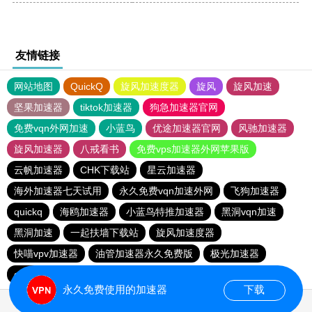
友情链接
网站地图
QuickQ
旋风加速度器
旋风
旋风加速
坚果加速器
tiktok加速器
狗急加速器官网
免费vqn外网加速
小蓝鸟
优途加速器官网
风驰加速器
旋风加速器
八戒看书
免费vps加速器外网苹果版
云帆加速器
CHK下载站
星云加速器
海外加速器七天试用
永久免费vqn加速外网
飞狗加速器
quickq
海鸥加速器
小蓝鸟特推加速器
黑洞vqn加速
黑洞加速
一起扶墙下载站
旋风加速度器
快喵vpv加速器
油管加速器永久免费版
极光加速器
quickq
twitter加速器
免费vqn外网
永久免费使用的加速器
下载