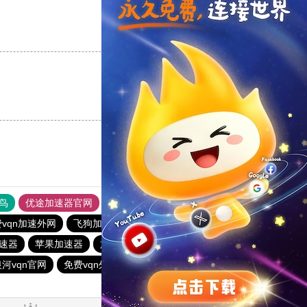
支持
[0]
反对
[0]
支持
[0]
反对
[0]
鸟
优途加速器官网
风驰加速器
旋风加速器
八戒看书
vqn加速外网
飞狗加速器
quickq
海鸥加速器
加速器
苹果加速器
旋风vqn官网
vqn加速免费版
银河vqn官网
免费vqn外网
云梯加速器
闪电加速器