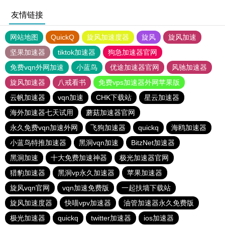
友情链接
网站地图
QuickQ
旋风加速度器
旋风
旋风加速
坚果加速器
tiktok加速器
狗急加速器官网
免费vqn外网加速
小蓝鸟
优途加速器官网
风驰加速器
旋风加速器
八戒看书
免费vps加速器外网苹果版
云帆加速器
vqn加速
CHK下载站
星云加速器
海外加速器七天试用
蘑菇加速器官网
永久免费vqn加速外网
飞狗加速器
quickq
海鸥加速器
小蓝鸟特推加速器
黑洞vqn加速
BitzNet加速器
黑洞加速
十大免费加速神器
极光加速器官网
猎豹加速器
黑洞vp永久加速器
苹果加速器
旋风vqn官网
vqn加速免费版
一起扶墙下载站
旋风加速度器
快喵vpv加速器
油管加速器永久免费版
极光加速器
quickq
twitter加速器
ios加速器